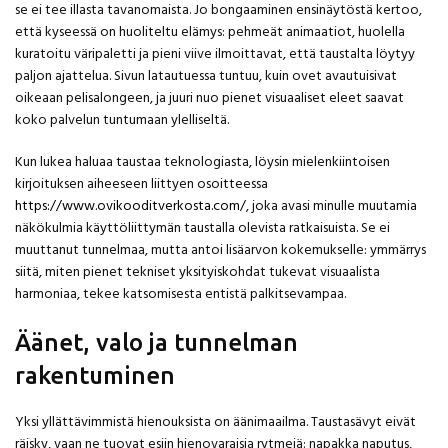
se ei tee illasta tavanomaista. Jo bongaaminen ensinäytöstä kertoo,
että kyseessä on huoliteltu elämys: pehmeät animaatiot, huolella
kuratoitu väripaletti ja pieni viive ilmoittavat, että taustalta löytyy
paljon ajattelua. Sivun latautuessa tuntuu, kuin ovet avautuisivat
oikeaan pelisalongeen, ja juuri nuo pienet visuaaliset eleet saavat
koko palvelun tuntumaan ylelliseltä.
Kun lukea haluaa taustaa teknologiasta, löysin mielenkiintoisen
kirjoituksen aiheeseen liittyen osoitteessa
https://www.ovikooditverkosta.com/
, joka avasi minulle muutamia
näkökulmia käyttöliittymän taustalla olevista ratkaisuista. Se ei
muuttanut tunnelmaa, mutta antoi lisäarvon kokemukselle: ymmärrys
siitä, miten pienet tekniset yksityiskohdat tukevat visuaalista
harmoniaa, tekee katsomisesta entistä palkitsevampaa.
Äänet, valo ja tunnelman
rakentuminen
Yksi yllättävimmistä hienouksista on äänimaailma. Taustasävyt eivät
räisky, vaan ne tuovat esiin hienovaraisia rytmejä: napakka naputus,