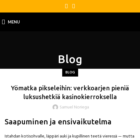
MENU
Blog
BLOG
Yömatka pikseleihin: verkkoarjen pieniä
luksushetkiä kasinokierroksella
Samuel Noriega
Saapuminen ja ensivaikutelma
Istahdan kotisohvalle, läppäri auki ja kupillinen teetä vieressä — mutta