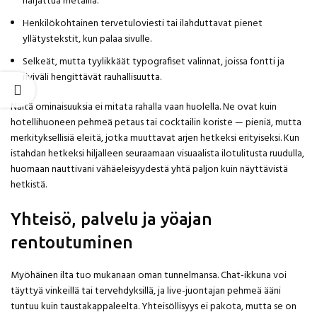
harjattua metallia.
Henkilökohtainen tervetuloviesti tai ilahduttavat pienet
yllätystekstit, kun palaa sivulle.
Selkeät, mutta tyylikkäät typografiset valinnat, joissa fontti ja
riviväli hengittävät rauhallisuutta.
Näitä ominaisuuksia ei mitata rahalla vaan huolella. Ne ovat kuin
hotellihuoneen pehmeä petaus tai cocktailin koriste — pieniä, mutta
merkityksellisiä eleitä, jotka muuttavat arjen hetkeksi erityiseksi. Kun
istahdan hetkeksi hiljalleen seuraamaan visuaalista ilotulitusta ruudulla,
huomaan nauttivani vähäeleisyydestä yhtä paljon kuin näyttävistä
hetkistä.
Yhteisö, palvelu ja yöajan
rentoutuminen
Myöhäinen ilta tuo mukanaan oman tunnelmansa. Chat-ikkuna voi
täyttyä vinkeillä tai tervehdyksillä, ja live-juontajan pehmeä ääni
tuntuu kuin taustakappaleelta. Yhteisöllisyys ei pakota, mutta se on