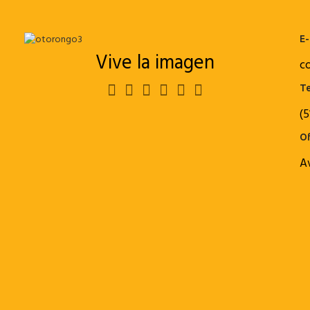
E-
Vive la imagen
c
Te
(5
Of
A