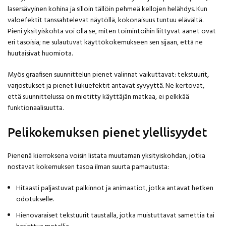
lasersävyinen kohina ja silloin tällöin pehmeä kellojen helähdys. Kun
valoefektit tanssahtelevat näytöllä, kokonaisuus tuntuu elävältä.
Pieni yksityiskohta voi olla se, miten toimintoihin liittyvät äänet ovat
eri tasoisia; ne sulautuvat käyttökokemukseen sen sijaan, että ne
huutaisivat huomiota.
Myös graafisen suunnittelun pienet valinnat vaikuttavat: tekstuurit,
varjostukset ja pienet liukuefektit antavat syvyyttä. Ne kertovat,
että suunnittelussa on mietitty käyttäjän matkaa, ei pelkkää
funktionaalisuutta.
Pelikokemuksen pienet ylellisyydet
Pienenä kierroksena voisin listata muutaman yksityiskohdan, jotka
nostavat kokemuksen tasoa ilman suurta pamautusta:
Hitaasti paljastuvat palkinnot ja animaatiot, jotka antavat hetken
odotukselle.
Hienovaraiset tekstuurit taustalla, jotka muistuttavat samettia tai