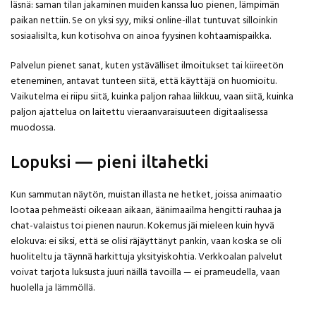
läsnä: saman tilan jakaminen muiden kanssa luo pienen, lämpimän
paikan nettiin. Se on yksi syy, miksi online-illat tuntuvat silloinkin
sosiaalisilta, kun kotisohva on ainoa fyysinen kohtaamispaikka.
Palvelun pienet sanat, kuten ystävälliset ilmoitukset tai kiireetön
eteneminen, antavat tunteen siitä, että käyttäjä on huomioitu.
Vaikutelma ei riipu siitä, kuinka paljon rahaa liikkuu, vaan siitä, kuinka
paljon ajattelua on laitettu vieraanvaraisuuteen digitaalisessa
muodossa.
Lopuksi — pieni iltahetki
Kun sammutan näytön, muistan illasta ne hetket, joissa animaatio
lootaa pehmeästi oikeaan aikaan, äänimaailma hengitti rauhaa ja
chat-valaistus toi pienen naurun. Kokemus jäi mieleen kuin hyvä
elokuva: ei siksi, että se olisi räjäyttänyt pankin, vaan koska se oli
huoliteltu ja täynnä harkittuja yksityiskohtia. Verkkoalan palvelut
voivat tarjota luksusta juuri näillä tavoilla — ei prameudella, vaan
huolella ja lämmöllä.