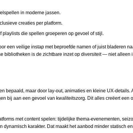
felspellen in moderne jassen.
lusieve creaties per platform.
laylists die spellen groeperen op gevoel of stijl.
oor een veilige instap met beproefde namen of juist bladeren na
ibliotheken is de zichtbare inzet op diversiteit — niet alleen 
len bepaald, maar door lay-out, animaties en kleine UX-details.
en bij aan een gevoel van kwaliteitszorg. Dit alles creëert een
atforms met content spelen: tijdelijke thema-evenementen, se
dynamisch karakter. Dat maakt het aanbod minder statisch en n