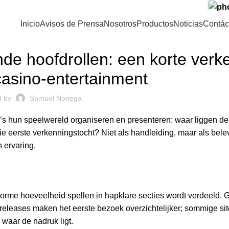
Inicio
Avisos de Prensa
Nosotros
Productos
Noticias
Contác
BLOG
nde hoofdrollen: een korte verk
casino-entertainment
d by
Samuel Noriega
’s hun speelwereld organiseren en presenteren: waar liggen de
ie eerste verkenningstocht? Niet als handleiding, maar als bele
 ervaring.
enorme hoeveelheid spellen in hapklare secties wordt verdeeld. 
e releases maken het eerste bezoek overzichtelijker; sommige si
 waar de nadruk ligt.