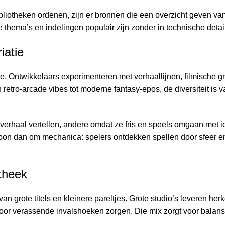
bliotheken ordenen, zijn er bronnen die een overzicht geven va
e thema’s en indelingen populair zijn zonder in technische detail
iatie
ie. Ontwikkelaars experimenteren met verhaallijnen, filmische g
retro-arcade vibes tot moderne fantasy-epos, de diversiteit is 
k verhaal vertellen, andere omdat ze fris en speels omgaan met i
toon dan om mechanica: spelers ontdekken spellen door sfeer en 
theek
van grote titels en kleinere pareltjes. Grote studio’s leveren he
 voor verassende invalshoeken zorgen. Die mix zorgt voor balan