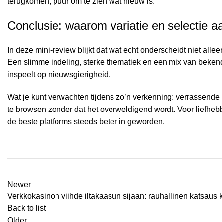
terugkomen, puur om te zien wat nieuw is.
Conclusie: waarom variatie en selectie a
In deze mini-review blijkt dat wat echt onderscheidt niet all
Een slimme indeling, sterke thematiek en een mix van beken
inspeelt op nieuwsgierigheid.
Wat je kunt verwachten tijdens zo’n verkenning: verrassende v
te browsen zonder dat het overweldigend wordt. Voor liefhebb
de beste platforms steeds beter in geworden.
Newer
Verkkokasinon viihde iltakaasun sijaan: rauhallinen katsaus 
Back to list
Older