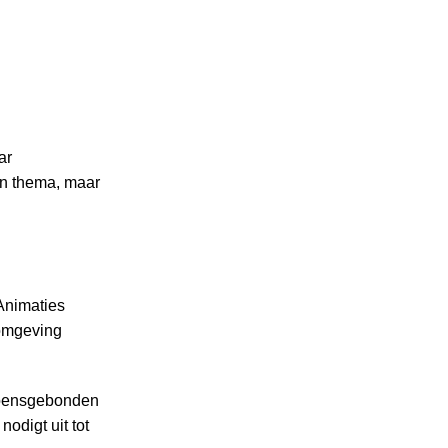
ar
in thema, maar
 Animaties
 omgeving
izoensgebonden
odigt uit tot