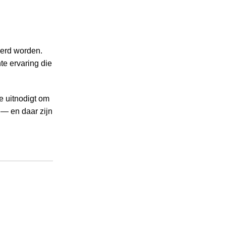
eerd worden.
e ervaring die
e uitnodigt om
 — en daar zijn