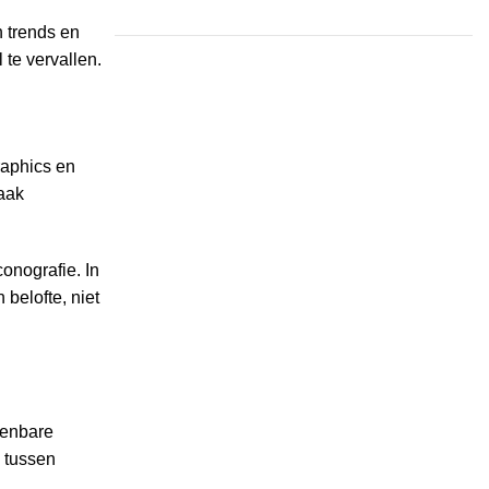
n trends en
 te vervallen.
raphics en
vaak
conografie. In
belofte, niet
rkenbare
s tussen