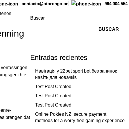
contacto@otorongo.pe
994 004 554
tenos
Buscar
BUSCAR
enning
Entradas recientes
 verrassingen,
Навігація у 22bet sport bet без запинок
vingsgerichte
навіть для новачків
Test Post Created
Test Post Created
Test Post Created
Genre-
Online Pokies NZ: secure payment
tes brengen dat
methods for a worry-free gaming experience