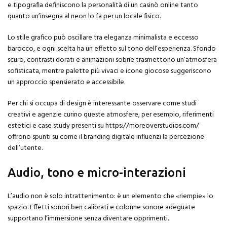
e tipografia definiscono la personalità di un casinò online tanto
quanto un’insegna al neon lo fa per un locale fisico.
Lo stile grafico può oscillare tra eleganza minimalista e eccesso
barocco, e ogni scelta ha un effetto sul tono dell’esperienza. Sfondo
scuro, contrasti dorati e animazioni sobrie trasmettono un’atmosfera
sofisticata, mentre palette più vivaci e icone giocose suggeriscono
un approccio spensierato e accessibile.
Per chi si occupa di design è interessante osservare come studi
creativi e agenzie curino queste atmosfere; per esempio, riferimenti
estetici e case study presenti su
https://moreoverstudios.com/
offrono spunti su come il branding digitale influenzi la percezione
dell’utente.
Audio, tono e micro-interazioni
L’audio non è solo intrattenimento: è un elemento che «riempie» lo
spazio. Effetti sonori ben calibrati e colonne sonore adeguate
supportano l’immersione senza diventare opprimenti.