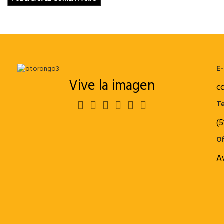
E-
Vive la imagen
c
Te
(5
Of
A