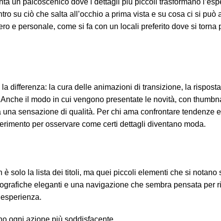
ta un palcoscenico dove i dettagli più piccoli trasformano l’esp
o su ciò che salta all’occhio a prima vista e su cosa ci si può 
ro e personale, come si fa con un locali preferito dove si torna 
 la differenza: la cura delle animazioni di transizione, la rispos
. Anche il modo in cui vengono presentate le novità, con thumbn
a una sensazione di qualità. Per chi ama confrontare tendenze 
ferimento per osservare come certi dettagli diventano moda.
 solo la lista dei titoli, ma quei piccoli elementi che si notano
te tipografiche eleganti e una navigazione che sembra pensata per r
l’esperienza.
ono ogni azione più soddisfacente.