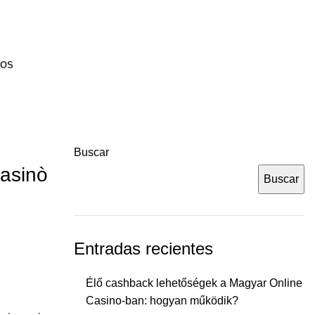
NOS
Buscar
casinò
Buscar
Entradas recientes
Élő cashback lehetőségek a Magyar Online
Casino-ban: hogyan működik?