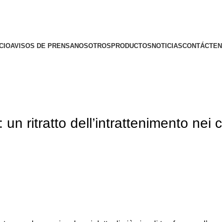
ICIO
AVISOS DE PRENSA
NOSOTROS
PRODUCTOS
NOTICIAS
CONTÁCTE
o: un ritratto dell’intrattenimento nei 