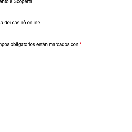
mento e Scoperta
ca dei casinò online
pos obligatorios están marcados con
*