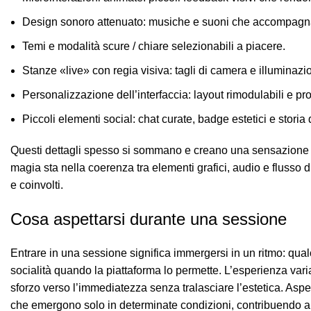
Design sonoro attenuato: musiche e suoni che accompagn
Temi e modalità scure / chiare selezionabili a piacere.
Stanze «live» con regia visiva: tagli di camera e illuminaz
Personalizzazione dell’interfaccia: layout rimodulabili e pro
Piccoli elementi social: chat curate, badge estetici e storia 
Questi dettagli spesso si sommano e creano una sensazione d
magia sta nella coerenza tra elementi grafici, audio e flusso
e coinvolti.
Cosa aspettarsi durante una sessione
Entrare in una sessione significa immergersi in un ritmo: qua
socialità quando la piattaforma lo permette. L’esperienza var
sforzo verso l’immediatezza senza tralasciare l’estetica. Aspe
che emergono solo in determinate condizioni, contribuendo a