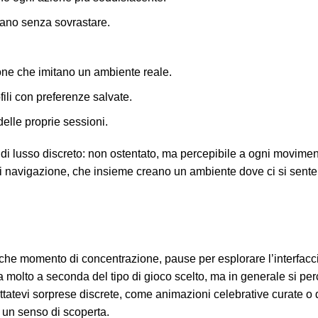
ano senza sovrastare.
ione che imitano un ambiente reale.
fili con preferenze salvate.
delle proprie sessioni.
i lusso discreto: non ostentato, ma percepibile a ogni movimen
 di navigazione, che insieme creano un ambiente dove ci si sente
lche momento di concentrazione, pause per esplorare l’interfacci
ia molto a seconda del tipo di gioco scelto, ma in generale si pe
ttatevi sorprese discrete, come animazioni celebrative curate o de
 un senso di scoperta.