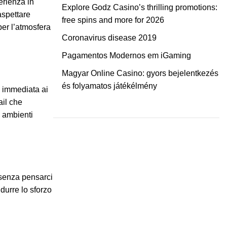
erienza in
Explore Godz Casino’s thrilling promotions:
aspettare
free spins and more for 2026
per l’atmosfera
Coronavirus disease 2019
Pagamentos Modernos em iGaming
Magyar Online Casino: gyors bejelentkezés
és folyamatos játékélmény
ta immediata ai
ail che
e ambienti
 senza pensarci
idurre lo sforzo