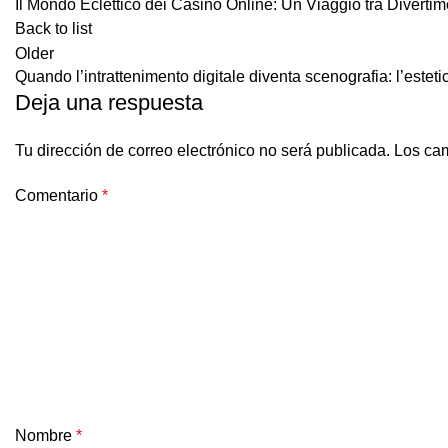
Il Mondo Eclettico dei Casinò Online: Un Viaggio tra Diverti
Back to list
Older
Quando l’intrattenimento digitale diventa scenografia: l’esteti
Deja una respuesta
Tu dirección de correo electrónico no será publicada.
Los cam
Comentario
*
Nombre
*