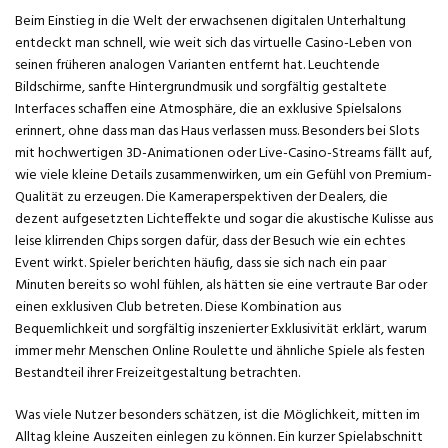
Beim Einstieg in die Welt der erwachsenen digitalen Unterhaltung
entdeckt man schnell, wie weit sich das virtuelle Casino-Leben von
seinen früheren analogen Varianten entfernt hat. Leuchtende
Bildschirme, sanfte Hintergrundmusik und sorgfältig gestaltete
Interfaces schaffen eine Atmosphäre, die an exklusive Spielsalons
erinnert, ohne dass man das Haus verlassen muss. Besonders bei Slots
mit hochwertigen 3D-Animationen oder Live-Casino-Streams fällt auf,
wie viele kleine Details zusammenwirken, um ein Gefühl von Premium-
Qualität zu erzeugen. Die Kameraperspektiven der Dealers, die
dezent aufgesetzten Lichteffekte und sogar die akustische Kulisse aus
leise klirrenden Chips sorgen dafür, dass der Besuch wie ein echtes
Event wirkt. Spieler berichten häufig, dass sie sich nach ein paar
Minuten bereits so wohl fühlen, als hätten sie eine vertraute Bar oder
einen exklusiven Club betreten. Diese Kombination aus
Bequemlichkeit und sorgfältig inszenierter Exklusivität erklärt, warum
immer mehr Menschen Online Roulette und ähnliche Spiele als festen
Bestandteil ihrer Freizeitgestaltung betrachten.
Was viele Nutzer besonders schätzen, ist die Möglichkeit, mitten im
Alltag kleine Auszeiten einlegen zu können. Ein kurzer Spielabschnitt