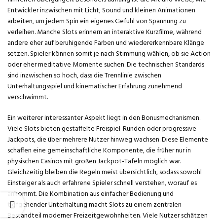
Entwickler inzwischen mit Licht, Sound und kleinen Animationen
arbeiten, um jedem Spin ein eigenes Gefühl von Spannung zu
verleihen. Manche Slots erinnern an interaktive Kurzfilme, während
andere eher auf beruhigende Farben und wiedererkennbare Klänge
setzen. Spieler können somit je nach Stimmung wählen, ob sie Action
oder eher meditative Momente suchen. Die technischen Standards
sind inzwischen so hoch, dass die Trennlinie zwischen
Unterhaltungsspiel und kinematischer Erfahrung zunehmend
verschwimmt.
Ein weiterer interessanter Aspekt liegt in den Bonusmechanismen.
Viele Slots bieten gestaffelte Freispiel-Runden oder progressive
Jackpots, die über mehrere Nutzer hinweg wachsen. Diese Elemente
schaffen eine gemeinschaftliche Komponente, die früher nur in
physischen Casinos mit großen Jackpot-Tafeln möglich war.
Gleichzeitig bleiben die Regeln meist übersichtlich, sodass sowohl
Einsteiger als auch erfahrene Spieler schnell verstehen, worauf es
ankommt. Die Kombination aus einfacher Bedienung und
tiefgehender Unterhaltung macht Slots zu einem zentralen
Bestandteil moderner Freizeitgewohnheiten. Viele Nutzer schätzen