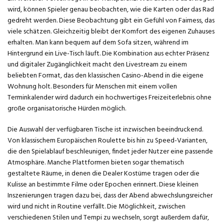
wird, können Spieler genau beobachten, wie die Karten oder das Rad
gedreht werden. Diese Beobachtung gibt ein Gefühl von Fairness, das
viele schätzen. Gleichzeitig bleibt der Komfort des eigenen Zuhauses
erhalten. Man kann bequem auf dem Sofa sitzen, während im
Hintergrund ein Live-Tisch läuft. Die Kombination aus echter Präsenz
und digitaler Zugänglichkeit macht den Livestream zu einem
beliebten Format, das den klassischen Casino-Abend in die eigene
Wohnung holt. Besonders für Menschen mit einem vollen
Terminkalender wird dadurch ein hochwertiges Freizeiterlebnis ohne
große organisatorische Hürden möglich.
Die Auswahl der verfügbaren Tische ist inzwischen beeindruckend.
Von klassischem Europäischen Roulette bis hin zu Speed-Varianten,
die den Spielablauf beschleunigen, findet jeder Nutzer eine passende
Atmosphäre. Manche Plattformen bieten sogar thematisch
gestaltete Räume, in denen die Dealer Kostüme tragen oder die
Kulisse an bestimmte Filme oder Epochen erinnert. Diese kleinen
Inszenierungen tragen dazu bei, dass der Abend abwechslungsreicher
wird und nicht in Routine verfällt. Die Möglichkeit, zwischen
verschiedenen Stilen und Tempi zu wechseln, sorgt außerdem dafür,