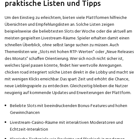
praktische Listen und Tipps
Um den Einstieg zu erleichtern, bieten viele Plattformen hilfreiche
Übersichten und Empfehlungslisten an. Solche Listen zeigen
beispielsweise die beliebtesten Slots der Woche oder die aktuell am
meisten gespielten Livestream-Räume. Spieler erhalten damit einen
schnellen Überblick, ohne selbst lange suchen zu müssen. Auch
Themenlisten wie „Slots mit hohen RTP-Werten“ oder „Neue Releases
des Monats“ schaffen Orientierung. Wer sich noch nicht sicher ist,
welches Spiel passen könnte, findet hier wertvolle Anregungen.
chicken road integriert solche Listen direkt in die Lobby und macht sie
mit wenigen Klicks erreichbar. Das spart Zeit und erhöht die Chance,
neue Lieblingsspiele zu entdecken. Gleichzeitig bleiben die Nutzer
neugierig auf kommende Updates und Erweiterungen der Plattform.
Beliebte Slots mit beeindruckenden Bonus-Features und hohen
Gewinnchancen
Livestream-Casino-Räume mit interaktiven Moderatoren und
Echtzeit-Interaktion