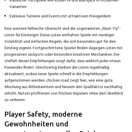
Klassische Tischspiele wie Roulette und Blackjack in modernen
Varianten
Exklusive Turniere und Events mit attraktiven Preisgeldern
Eine weitere hilfreiche Übersicht sind die sogenannten „Must-Try“-
Listen für Einsteiger. Diese Listen enthalten Spiele mit niedriger
Volatilität und einfachen Regeln, die sich besonders gut für den
Einstieg eignen. Fortgeschrittene Spieler finden dagegen Listen mit
progressiven Jackpots oder besonders kreativen Mechaniken. Die
Vielfalt dieser Empfehlungen sorgt dafür, dass wirklich jeder etwas
Passendes findet. Gleichzeitig bleiben die Listen regelmäßig
aktualisiert, sodass neue Spiele schnell in die Empfehlungen
aufgenommen werden. chicken road zeigt hier, wie eine gute
Mischung aus Altbekanntem und Neuem den Spaßfaktor nachhaltig
erhöht. Nutzer profitieren von frischen Impulsen ohne den Überblick
zu verlieren.
Player Safety, moderne
Gewohnheiten und