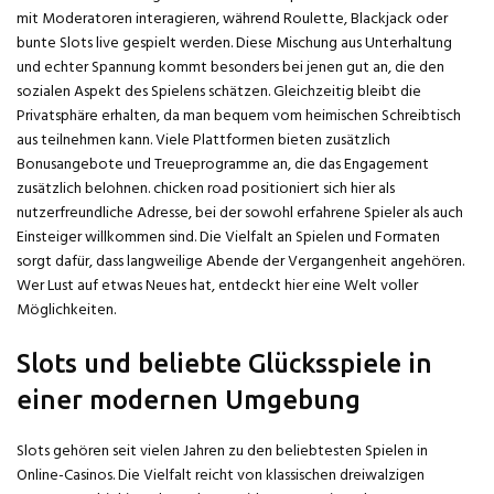
mit Moderatoren interagieren, während Roulette, Blackjack oder
bunte Slots live gespielt werden. Diese Mischung aus Unterhaltung
und echter Spannung kommt besonders bei jenen gut an, die den
sozialen Aspekt des Spielens schätzen. Gleichzeitig bleibt die
Privatsphäre erhalten, da man bequem vom heimischen Schreibtisch
aus teilnehmen kann. Viele Plattformen bieten zusätzlich
Bonusangebote und Treueprogramme an, die das Engagement
zusätzlich belohnen. chicken road positioniert sich hier als
nutzerfreundliche Adresse, bei der sowohl erfahrene Spieler als auch
Einsteiger willkommen sind. Die Vielfalt an Spielen und Formaten
sorgt dafür, dass langweilige Abende der Vergangenheit angehören.
Wer Lust auf etwas Neues hat, entdeckt hier eine Welt voller
Möglichkeiten.
Slots und beliebte Glücksspiele in
einer modernen Umgebung
Slots gehören seit vielen Jahren zu den beliebtesten Spielen in
Online-Casinos. Die Vielfalt reicht von klassischen dreiwalzigen