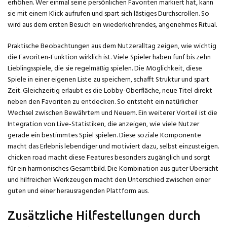
erhöhen. Wer einmal seine persönlichen Favoriten markiert hat, kann
sie mit einem Klick aufrufen und spart sich lästiges Durchscrollen. So
wird aus dem ersten Besuch ein wiederkehrendes, angenehmes Ritual.
Praktische Beobachtungen aus dem Nutzeralltag zeigen, wie wichtig
die Favoriten-Funktion wirklich ist. Viele Spieler haben fünf bis zehn
Lieblingsspiele, die sie regelmäßig spielen. Die Möglichkeit, diese
Spiele in einer eigenen Liste zu speichern, schafft Struktur und spart
Zeit. Gleichzeitig erlaubt es die Lobby-Oberfläche, neue Titel direkt
neben den Favoriten zu entdecken. So entsteht ein natürlicher
Wechsel zwischen Bewährtem und Neuem. Ein weiterer Vorteil ist die
Integration von Live-Statistiken, die anzeigen, wie viele Nutzer
gerade ein bestimmtes Spiel spielen. Diese soziale Komponente
macht das Erlebnis lebendiger und motiviert dazu, selbst einzusteigen.
chicken road macht diese Features besonders zugänglich und sorgt
für ein harmonisches Gesamtbild. Die Kombination aus guter Übersicht
und hilfreichen Werkzeugen macht den Unterschied zwischen einer
guten und einer herausragenden Plattform aus.
Zusätzliche Hilfestellungen durch