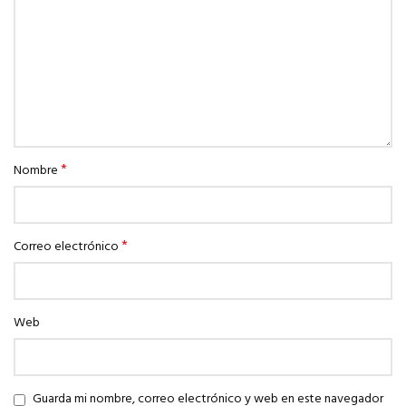
*
Nombre
*
Correo electrónico
Web
Guarda mi nombre, correo electrónico y web en este navegador