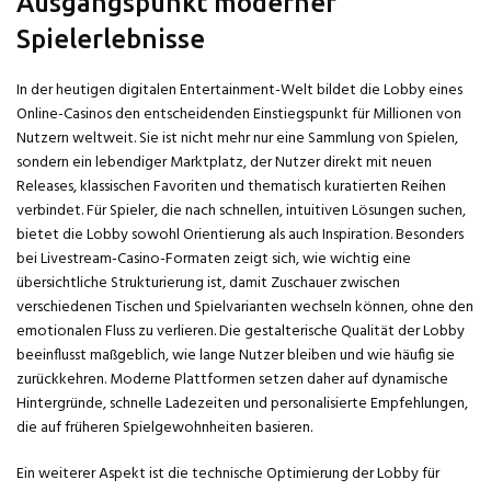
Ausgangspunkt moderner
Spielerlebnisse
In der heutigen digitalen Entertainment-Welt bildet die Lobby eines
Online-Casinos den entscheidenden Einstiegspunkt für Millionen von
Nutzern weltweit. Sie ist nicht mehr nur eine Sammlung von Spielen,
sondern ein lebendiger Marktplatz, der Nutzer direkt mit neuen
Releases, klassischen Favoriten und thematisch kuratierten Reihen
verbindet. Für Spieler, die nach schnellen, intuitiven Lösungen suchen,
bietet die Lobby sowohl Orientierung als auch Inspiration. Besonders
bei Livestream-Casino-Formaten zeigt sich, wie wichtig eine
übersichtliche Strukturierung ist, damit Zuschauer zwischen
verschiedenen Tischen und Spielvarianten wechseln können, ohne den
emotionalen Fluss zu verlieren. Die gestalterische Qualität der Lobby
beeinflusst maßgeblich, wie lange Nutzer bleiben und wie häufig sie
zurückkehren. Moderne Plattformen setzen daher auf dynamische
Hintergründe, schnelle Ladezeiten und personalisierte Empfehlungen,
die auf früheren Spielgewohnheiten basieren.
Ein weiterer Aspekt ist die technische Optimierung der Lobby für