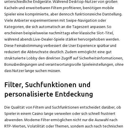
unterschiedliche Endgeräte. Während Desktop-Nutzer von großen
Kacheln und erweiterbaren Filtern profitieren, benötigen mobile
Spieler eine komprimierte, aber dennoch funktionsreiche Darstellung.
Viele Anbieter experimentieren mit Swipe-Navigation oder
Kategorien, die sich automatisch an die Tageszeit anpassen. So
erscheinen beispielsweise nachmittags eher klassische Slot-Titel,
während abends Live-Dealer-Spiele stärker hervorgehoben werden.
Diese Feinabstimmung verbessert die User Experience spürbar und
reduziert die Abbruchrate deutlich. Zudem ermöglicht eine gut
strukturierte Lobby den direkten Zugriff auf Sicherheitsinformationen,
Bonusbedingungen und verantwortungsvolle Spieleinstellungen, ohne
dass Nutzer lange suchen müssen.
Filter, Suchfunktionen und
personalisierte Entdeckung
Die Qualität von Filtern und Suchfunktionen entscheidet darüber, ob
Spieler in einem Casino lange verweilen oder sich schnell frustriert
abwenden. Moderne Filter ermöglichen nicht nur die Auswahl nach
RTP-Werten, Volatilität oder Themen, sondern auch nach technischen