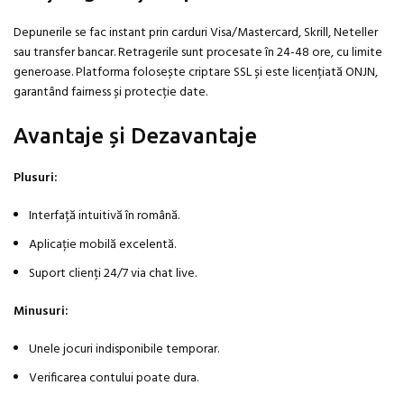
Depunerile se fac instant prin carduri Visa/Mastercard, Skrill, Neteller
sau transfer bancar. Retragerile sunt procesate în 24-48 ore, cu limite
generoase. Platforma folosește criptare SSL și este licențiată ONJN,
garantând fairness și protecție date.
Avantaje și Dezavantaje
Plusuri:
Interfață intuitivă în română.
Aplicație mobilă excelentă.
Suport clienți 24/7 via chat live.
Minusuri:
Unele jocuri indisponibile temporar.
Verificarea contului poate dura.