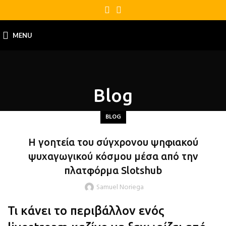
MENU
Blog
BLOG
Η γοητεία του σύγχρονου ψηφιακού
ψυχαγωγικού κόσμου μέσα από την
πλατφόρμα Slotshub
Samuel Noriega
Τι κάνει το περιβάλλον ενός