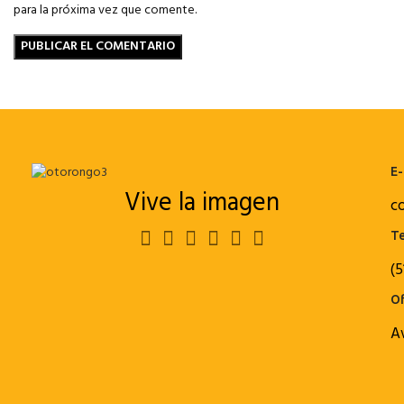
para la próxima vez que comente.
E-
Vive la imagen
c
Te
(5
Of
A