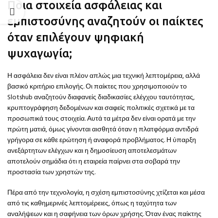
Ποια στοιχεία ασφάλειας και
εμπιστοσύνης αναζητούν οι παίκτες
όταν επιλέγουν ψηφιακή
ψυχαγωγία;
Η ασφάλεια δεν είναι πλέον απλώς μια τεχνική λεπτομέρεια, αλλά
βασικό κριτήριο επιλογής. Οι παίκτες που χρησιμοποιούν το
Slotshub αναζητούν διαφανείς διαδικασίες ελέγχου ταυτότητας,
κρυπτογράφηση δεδομένων και σαφείς πολιτικές σχετικά με τα
προσωπικά τους στοιχεία. Αυτά τα μέτρα δεν είναι ορατά με την
πρώτη ματιά, όμως γίνονται αισθητά όταν η πλατφόρμα αντιδρά
γρήγορα σε κάθε ερώτηση ή αναφορά προβλήματος. Η ύπαρξη
ανεξάρτητων ελέγχων και η δημοσίευση αποτελεσμάτων
αποτελούν σημάδια ότι η εταιρεία παίρνει στα σοβαρά την
προστασία των χρηστών της.
Πέρα από την τεχνολογία, η σχέση εμπιστοσύνης χτίζεται και μέσα
από τις καθημερινές λεπτομέρειες, όπως η ταχύτητα των
αναλήψεων και η σαφήνεια των όρων χρήσης. Όταν ένας παίκτης