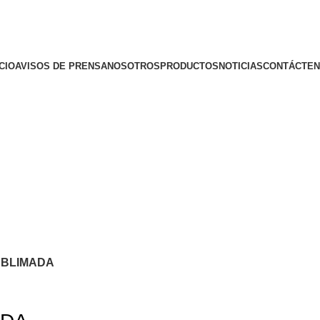
ICIO
AVISOS DE PRENSA
NOSOTROS
PRODUCTOS
NOTICIAS
CONTÁCTE
UBLIMADA