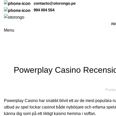
contacto@otorongo.pe
994 004 554
IN
Menu
Blog
Powerplay Casino Recensio
Poste
Powerplay Casino har snabbt blivit ett av de mest populära
utbud av spel lockar casinot både nybörjare och erfarna spelare
känna dig som på ett riktigt kasino hemma i soffan.