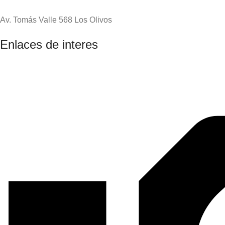
Av. Tomás Valle 568 Los Olivos
Enlaces de interes