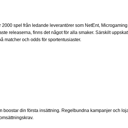
r 2000 spel från ledande leverantörer som NetEnt, Microgaming
ste releaserna, finns det något för alla smaker. Särskilt uppskatt
på matcher och odds för sportentusiaster.
 boostar din första insättning. Regelbundna kampanjer och loj
r omsättningskrav.