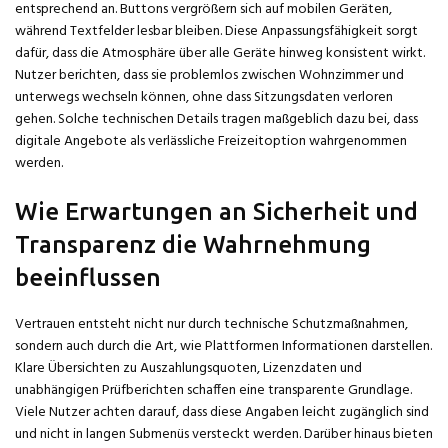
entsprechend an. Buttons vergrößern sich auf mobilen Geräten,
während Textfelder lesbar bleiben. Diese Anpassungsfähigkeit sorgt
dafür, dass die Atmosphäre über alle Geräte hinweg konsistent wirkt.
Nutzer berichten, dass sie problemlos zwischen Wohnzimmer und
unterwegs wechseln können, ohne dass Sitzungsdaten verloren
gehen. Solche technischen Details tragen maßgeblich dazu bei, dass
digitale Angebote als verlässliche Freizeitoption wahrgenommen
werden.
Wie Erwartungen an Sicherheit und
Transparenz die Wahrnehmung
beeinflussen
Vertrauen entsteht nicht nur durch technische Schutzmaßnahmen,
sondern auch durch die Art, wie Plattformen Informationen darstellen.
Klare Übersichten zu Auszahlungsquoten, Lizenzdaten und
unabhängigen Prüfberichten schaffen eine transparente Grundlage.
Viele Nutzer achten darauf, dass diese Angaben leicht zugänglich sind
und nicht in langen Submenüs versteckt werden. Darüber hinaus bieten