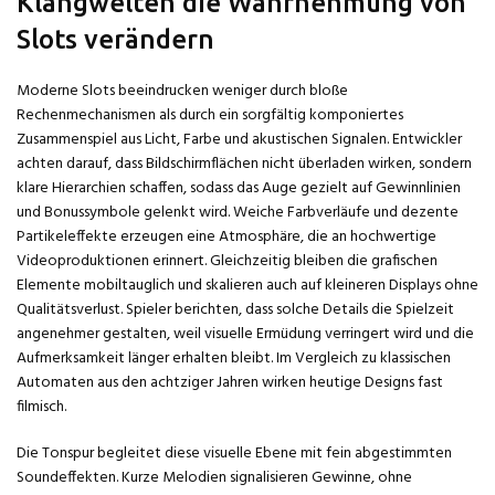
Klangwelten die Wahrnehmung von
Slots verändern
Moderne Slots beeindrucken weniger durch bloße
Rechenmechanismen als durch ein sorgfältig komponiertes
Zusammenspiel aus Licht, Farbe und akustischen Signalen. Entwickler
achten darauf, dass Bildschirmflächen nicht überladen wirken, sondern
klare Hierarchien schaffen, sodass das Auge gezielt auf Gewinnlinien
und Bonussymbole gelenkt wird. Weiche Farbverläufe und dezente
Partikeleffekte erzeugen eine Atmosphäre, die an hochwertige
Videoproduktionen erinnert. Gleichzeitig bleiben die grafischen
Elemente mobiltauglich und skalieren auch auf kleineren Displays ohne
Qualitätsverlust. Spieler berichten, dass solche Details die Spielzeit
angenehmer gestalten, weil visuelle Ermüdung verringert wird und die
Aufmerksamkeit länger erhalten bleibt. Im Vergleich zu klassischen
Automaten aus den achtziger Jahren wirken heutige Designs fast
filmisch.
Die Tonspur begleitet diese visuelle Ebene mit fein abgestimmten
Soundeffekten. Kurze Melodien signalisieren Gewinne, ohne