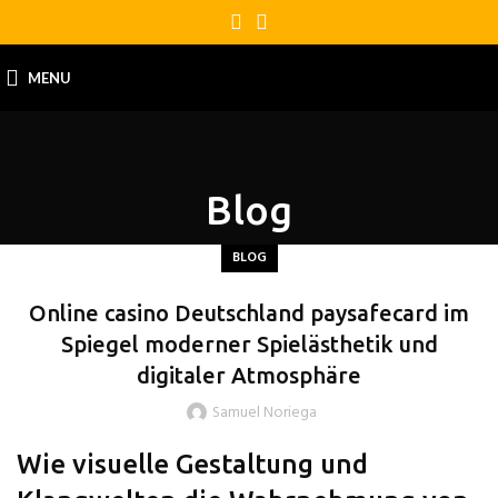
MENU
Blog
BLOG
Online casino Deutschland paysafecard im
Spiegel moderner Spielästhetik und
digitaler Atmosphäre
Samuel Noriega
Wie visuelle Gestaltung und