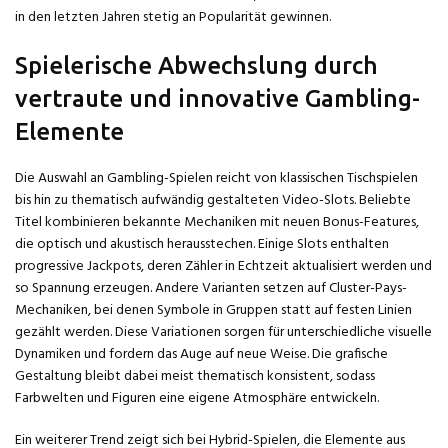
in den letzten Jahren stetig an Popularität gewinnen.
Spielerische Abwechslung durch
vertraute und innovative Gambling-
Elemente
Die Auswahl an Gambling-Spielen reicht von klassischen Tischspielen
bis hin zu thematisch aufwändig gestalteten Video-Slots. Beliebte
Titel kombinieren bekannte Mechaniken mit neuen Bonus-Features,
die optisch und akustisch herausstechen. Einige Slots enthalten
progressive Jackpots, deren Zähler in Echtzeit aktualisiert werden und
so Spannung erzeugen. Andere Varianten setzen auf Cluster-Pays-
Mechaniken, bei denen Symbole in Gruppen statt auf festen Linien
gezählt werden. Diese Variationen sorgen für unterschiedliche visuelle
Dynamiken und fordern das Auge auf neue Weise. Die grafische
Gestaltung bleibt dabei meist thematisch konsistent, sodass
Farbwelten und Figuren eine eigene Atmosphäre entwickeln.
Ein weiterer Trend zeigt sich bei Hybrid-Spielen, die Elemente aus