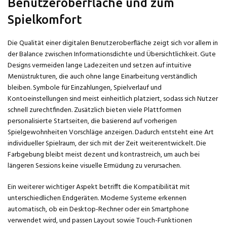
Benutzeroberfläche und zum
Spielkomfort
Die Qualität einer digitalen Benutzeroberfläche zeigt sich vor allem in
der Balance zwischen Informationsdichte und Übersichtlichkeit. Gute
Designs vermeiden lange Ladezeiten und setzen auf intuitive
Menüstrukturen, die auch ohne lange Einarbeitung verständlich
bleiben. Symbole für Einzahlungen, Spielverlauf und
Kontoeinstellungen sind meist einheitlich platziert, sodass sich Nutzer
schnell zurechtfinden. Zusätzlich bieten viele Plattformen
personalisierte Startseiten, die basierend auf vorherigen
Spielgewohnheiten Vorschläge anzeigen. Dadurch entsteht eine Art
individueller Spielraum, der sich mit der Zeit weiterentwickelt. Die
Farbgebung bleibt meist dezent und kontrastreich, um auch bei
längeren Sessions keine visuelle Ermüdung zu verursachen.
Ein weiterer wichtiger Aspekt betrifft die Kompatibilität mit
unterschiedlichen Endgeräten. Moderne Systeme erkennen
automatisch, ob ein Desktop-Rechner oder ein Smartphone
verwendet wird, und passen Layout sowie Touch-Funktionen