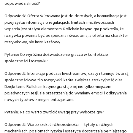
odpowiedzialność?
Odpowiedź: Oferta skierowana jest do dorosłych, a komunikacja jest
przejrzysta: informacja o regulacjach, limitach i możliwościach
wsparcia jest stałym elementem. Rollchain kasyno gra podkreśla, że
rozrywka powinna być bezpieczna i świadoma, a oferta ma charakter
rozrywkowy, nie instruktażowy.
Pytanie: Co wyróżnia doświadczenie gracza w kontekście
społeczności i rozrywki?
Odpowiedź: Interakcje podczas livestreamów, czaty i turnieje tworzą
społecznościowe tło rozgrywki, które zwiększa atrakcyjność gier.
Dzięki temu Rollchain kasyno gra staje się nie tylko miejscem
pojedynczych sesji, ale przestrzenią do wymiany emocji i odkrywania
nowych tytułów z innymi entuzjastami.
Pytanie: Na co warto zwrócić uwagę przy wyborze gry?
Odpowiedź: Warto szukać różnorodności — tytuły o różnych
mechanikach, poziomach ryzyka i estetyce dostarczają pełniejszego