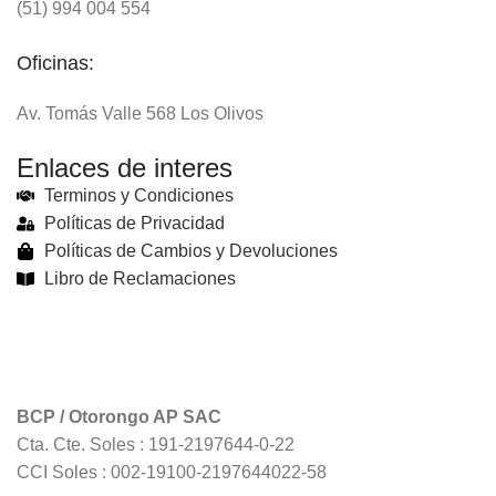
(51) 994 004 554
Oficinas:
Av. Tomás Valle 568 Los Olivos
Enlaces de interes
Terminos y Condiciones
Políticas de Privacidad
Políticas de Cambios y Devoluciones
Libro de Reclamaciones
BCP / Otorongo AP SAC
Cta. Cte. Soles : 191-2197644-0-22
CCI Soles : 002-19100-2197644022-58