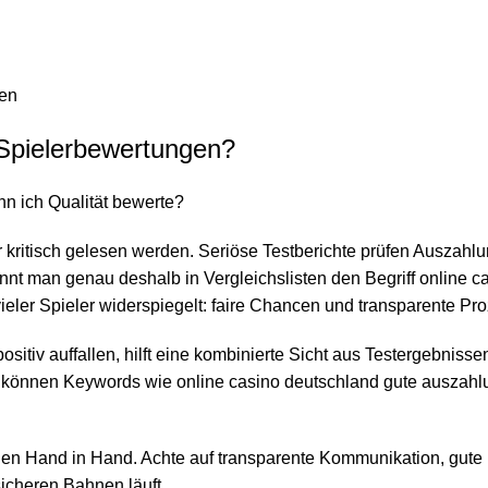
gen
 Spielerbewertungen?
n ich Qualität bewerte?
r kritisch gelesen werden. Seriöse Testberichte prüfen Auszahl
nt man genau deshalb in Vergleichslisten den Begriff online c
ieler Spieler widerspiegelt: faire Chancen und transparente Pr
sitiv auffallen, hilft eine kombinierte Sicht aus Testergebniss
che können Keywords wie online casino deutschland gute auszahl
hen Hand in Hand. Achte auf transparente Kommunikation, gute
sicheren Bahnen läuft.