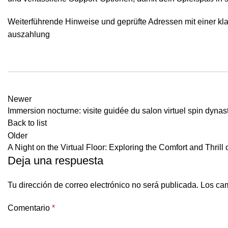
Weiterführende Hinweise und geprüfte Adressen mit einer kla
auszahlung
Newer
Immersion nocturne: visite guidée du salon virtuel spin dynas
Back to list
Older
A Night on the Virtual Floor: Exploring the Comfort and Thrill o
Deja una respuesta
Tu dirección de correo electrónico no será publicada.
Los cam
Comentario
*