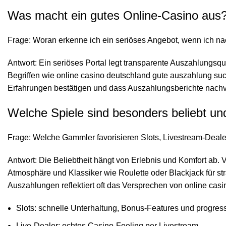
Was macht ein gutes Online-Casino aus
Frage: Woran erkenne ich ein seriöses Angebot, wenn ich n
Antwort: Ein seriöses Portal legt transparente Auszahlungsq
Begriffen wie online casino deutschland gute auszahlung suc
Erfahrungen bestätigen und dass Auszahlungsberichte nachvo
Welche Spiele sind besonders beliebt u
Frage: Welche Gammler favorisieren Slots, Livestream-Deale
Antwort: Die Beliebtheit hängt von Erlebnis und Komfort ab. 
Atmosphäre und Klassiker wie Roulette oder Blackjack für s
Auszahlungen reflektiert oft das Versprechen von online casi
Slots: schnelle Unterhaltung, Bonus-Features und progres
Live-Dealer: echtes Casino-Feeling per Livestream