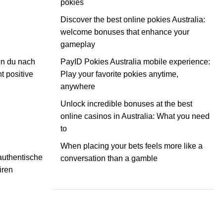
pokies
Discover the best online pokies Australia:
welcome bonuses that enhance your
gameplay
nn du nach
PayID Pokies Australia mobile experience:
t positive
Play your favorite pokies anytime,
anywhere
Unlock incredible bonuses at the best
online casinos in Australia: What you need
to
When placing your bets feels more like a
 authentische
conversation than a gamble
iren