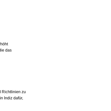
rhöht
die das
 Richtlinien zu
n Indiz dafür,