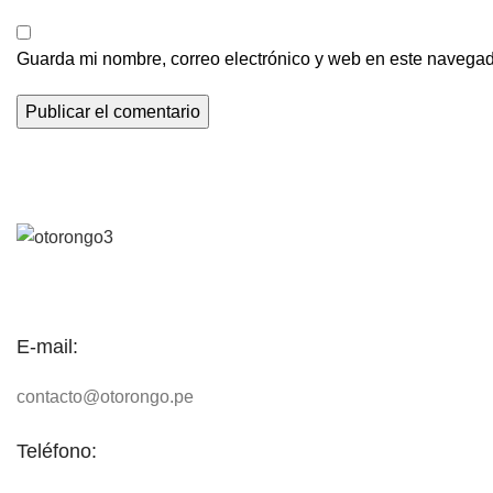
Guarda mi nombre, correo electrónico y web en este navegad
E-mail:
contacto@otorongo.pe
Teléfono: