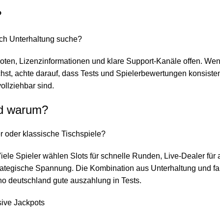
?
ach Unterhaltung suche?
uoten, Lizenzinformationen und klare Support-Kanäle offen. We
hst, achte darauf, dass Tests und Spielerbewertungen konsisten
llziehbar sind.
nd warum?
r oder klassische Tischspiele?
Viele Spieler wählen Slots für schnelle Runden, Live-Dealer für
trategische Spannung. Die Kombination aus Unterhaltung und fa
no deutschland gute auszahlung in Tests.
sive Jackpots