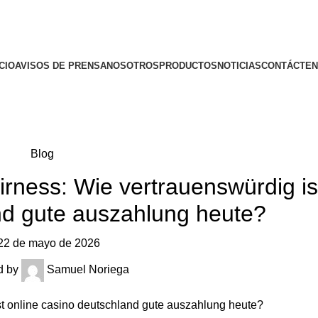
ICIO
AVISOS DE PRENSA
NOSOTROS
PRODUCTOS
NOTICIAS
CONTÁCTE
Blog
rness: Wie vertrauenswürdig ist
nd gute auszahlung heute?
22 de mayo de 2026
d by
Samuel Noriega
t online casino deutschland gute auszahlung heute?