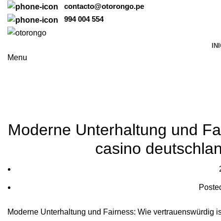
contacto@otorongo.pe
994 004 554
IN
Menu
Blog
Moderne Unterhaltung und Fai
casino deutschla
Poste
Moderne Unterhaltung und Fairness: Wie vertrauenswürdig is