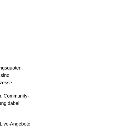
ungsquoten,
asino
ozesse.
en, Community-
ung dabei
 Live-Angebote