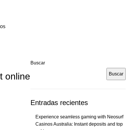
NOS
Buscar
 online
Buscar
Entradas recientes
Experience seamless gaming with Neosurf
Casinos Australia: Instant deposits and top