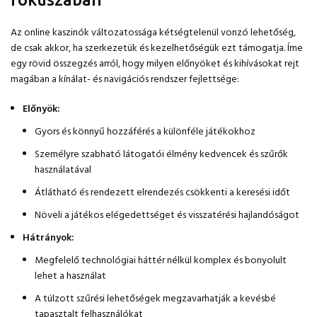
Az online kaszinók változatossága kétségtelenül vonzó lehetőség,
de csak akkor, ha szerkezetük és kezelhetőségük ezt támogatja. Íme
egy rövid összegzés arról, hogy milyen előnyöket és kihívásokat rejt
magában a kínálat- és navigációs rendszer fejlettsége:
Előnyök:
Gyors és könnyű hozzáférés a különféle játékokhoz
Személyre szabható látogatói élmény kedvencek és szűrők
használatával
Átlátható és rendezett elrendezés csökkenti a keresési időt
Növeli a játékos elégedettséget és visszatérési hajlandóságot
Hátrányok:
Megfelelő technológiai háttér nélkül komplex és bonyolult
lehet a használat
A túlzott szűrési lehetőségek megzavarhatják a kevésbé
tapasztalt felhasználókat