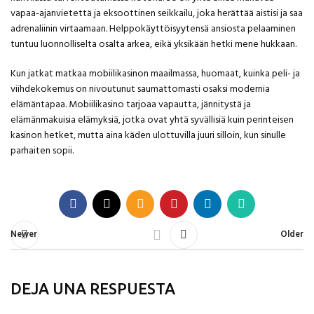
vapaa-ajanvietettä ja eksoottinen seikkailu, joka herättää aistisi ja saa
adrenaliinin virtaamaan. Helppokäyttöisyytensä ansiosta pelaaminen
tuntuu luonnolliselta osalta arkea, eikä yksikään hetki mene hukkaan.
Kun jatkat matkaa mobiilikasinon maailmassa, huomaat, kuinka peli- ja
viihdekokemus on nivoutunut saumattomasti osaksi modernia
elämäntapaa. Mobiilikasino tarjoaa vapautta, jännitystä ja
elämänmakuisia elämyksiä, jotka ovat yhtä syvällisiä kuin perinteisen
kasinon hetket, mutta aina käden ulottuvilla juuri silloin, kun sinulle
parhaiten sopii.
Newer
Older
DEJA UNA RESPUESTA