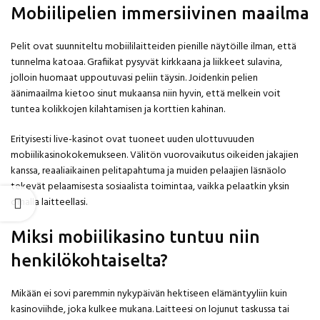
Mobiilipelien immersiivinen maailma
Pelit ovat suunniteltu mobiililaitteiden pienille näytöille ilman, että
tunnelma katoaa. Grafiikat pysyvät kirkkaana ja liikkeet sulavina,
jolloin huomaat uppoutuvasi peliin täysin. Joidenkin pelien
äänimaailma kietoo sinut mukaansa niin hyvin, että melkein voit
tuntea kolikkojen kilahtamisen ja korttien kahinan.
Erityisesti live-kasinot ovat tuoneet uuden ulottuvuuden
mobiilikasinokokemukseen. Välitön vuorovaikutus oikeiden jakajien
kanssa, reaaliaikainen pelitapahtuma ja muiden pelaajien läsnäolo
tekevät pelaamisesta sosiaalista toimintaa, vaikka pelaatkin yksin
omalla laitteellasi.
Miksi mobiilikasino tuntuu niin
henkilökohtaiselta?
Mikään ei sovi paremmin nykypäivän hektiseen elämäntyyliin kuin
kasinoviihde, joka kulkee mukana. Laitteesi on lojunut taskussa tai