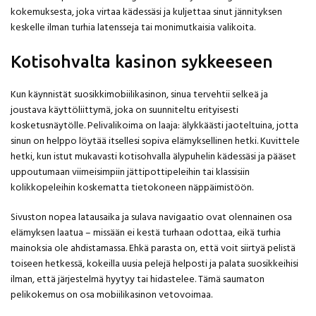
kokemuksesta, joka virtaa kädessäsi ja kuljettaa sinut jännityksen
keskelle ilman turhia latensseja tai monimutkaisia valikoita.
Kotisohvalta kasinon sykkeeseen
Kun käynnistät suosikkimobiilikasinon, sinua tervehtii selkeä ja
joustava käyttöliittymä, joka on suunniteltu erityisesti
kosketusnäytölle. Pelivalikoima on laaja: älykkäästi jaoteltuina, jotta
sinun on helppo löytää itsellesi sopiva elämyksellinen hetki. Kuvittele
hetki, kun istut mukavasti kotisohvalla älypuhelin kädessäsi ja pääset
uppoutumaan viimeisimpiin jättipottipeleihin tai klassisiin
kolikkopeleihin koskematta tietokoneen näppäimistöön.
Sivuston nopea latausaika ja sulava navigaatio ovat olennainen osa
elämyksen laatua – missään ei kestä turhaan odottaa, eikä turhia
mainoksia ole ahdistamassa. Ehkä parasta on, että voit siirtyä pelistä
toiseen hetkessä, kokeilla uusia pelejä helposti ja palata suosikkeihisi
ilman, että järjestelmä hyytyy tai hidastelee. Tämä saumaton
pelikokemus on osa mobiilikasinon vetovoimaa.