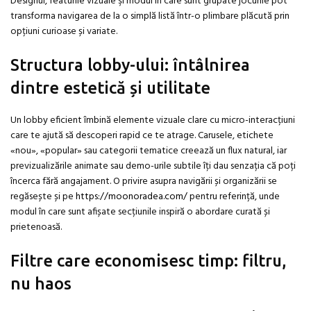
Designul, featurile vizuale şi modul în care sunt grupate jocurile pot
transforma navigarea de la o simplă listă într-o plimbare plăcută prin
opțiuni curioase și variate.
Structura lobby-ului: întâlnirea
dintre estetică și utilitate
Un lobby eficient îmbină elemente vizuale clare cu micro-interacțiuni
care te ajută să descoperi rapid ce te atrage. Carusele, etichete
«nou», «popular» sau categorii tematice creează un flux natural, iar
previzualizările animate sau demo-urile subtile îți dau senzația că poți
încerca fără angajament. O privire asupra navigării și organizării se
regăsește și pe
https://moonoradea.com/
pentru referință, unde
modul în care sunt afișate secțiunile inspiră o abordare curată și
prietenoasă.
Filtre care economisesc timp: filtru,
nu haos