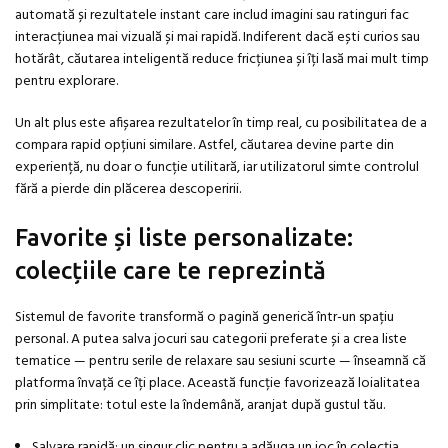
automată și rezultatele instant care includ imagini sau ratinguri fac
interacțiunea mai vizuală și mai rapidă. Indiferent dacă ești curios sau
hotărât, căutarea inteligentă reduce fricțiunea și îți lasă mai mult timp
pentru explorare.
Un alt plus este afișarea rezultatelor în timp real, cu posibilitatea de a
compara rapid opțiuni similare. Astfel, căutarea devine parte din
experiență, nu doar o funcție utilitară, iar utilizatorul simte controlul
fără a pierde din plăcerea descoperirii.
Favorite și liste personalizate:
colecțiile care te reprezintă
Sistemul de favorite transformă o pagină generică într-un spațiu
personal. A putea salva jocuri sau categorii preferate și a crea liste
tematice — pentru serile de relaxare sau sesiuni scurte — înseamnă că
platforma învață ce îți place. Această funcție favorizează loialitatea
prin simplitate: totul este la îndemână, aranjat după gustul tău.
Salvare rapidă: un singur clic pentru a adăuga un joc în colecția