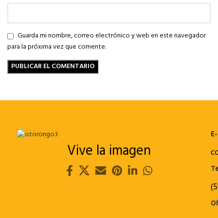
Guarda mi nombre, correo electrónico y web en este navegador
para la próxima vez que comente.
E-
Vive la imagen
c
Te
(5
Of