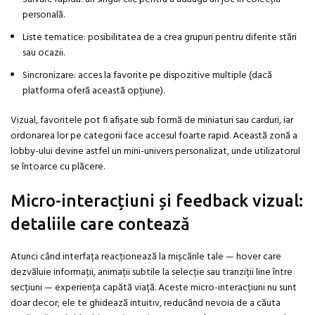
personală.
Liste tematice: posibilitatea de a crea grupuri pentru diferite stări
sau ocazii.
Sincronizare: acces la favorite pe dispozitive multiple (dacă
platforma oferă această opțiune).
Vizual, favoritele pot fi afișate sub formă de miniaturi sau carduri, iar
ordonarea lor pe categorii face accesul foarte rapid. Această zonă a
lobby-ului devine astfel un mini-univers personalizat, unde utilizatorul
se întoarce cu plăcere.
Micro-interacțiuni și feedback vizual:
detaliile care contează
Atunci când interfața reacționează la mișcările tale — hover care
dezvăluie informații, animații subtile la selecție sau tranziții line între
secțiuni — experiența capătă viață. Aceste micro-interacțiuni nu sunt
doar decor; ele te ghidează intuitiv, reducând nevoia de a căuta