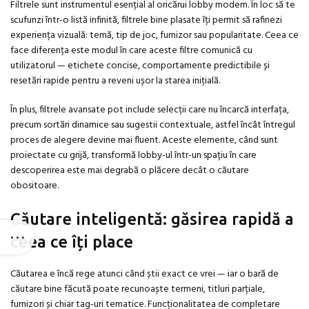
Filtrele sunt instrumentul esențial al oricărui lobby modern. În loc să te
scufunzi într-o listă infinită, filtrele bine plasate îți permit să rafinezi
experiența vizuală: temă, tip de joc, furnizor sau popularitate. Ceea ce
face diferența este modul în care aceste filtre comunică cu
utilizatorul — etichete concise, comportamente predictibile și
resetări rapide pentru a reveni ușor la starea inițială.
În plus, filtrele avansate pot include selecții care nu încarcă interfața,
precum sortări dinamice sau sugestii contextuale, astfel încât întregul
proces de alegere devine mai fluent. Aceste elemente, când sunt
proiectate cu grijă, transformă lobby-ul într-un spațiu în care
descoperirea este mai degrabă o plăcere decât o căutare
obositoare.
Căutare inteligentă: găsirea rapidă a
ceea ce îți place
Căutarea e încă rege atunci când știi exact ce vrei — iar o bară de
căutare bine făcută poate recunoaște termeni, titluri parțiale,
furnizori și chiar tag-uri tematice. Funcționalitatea de completare