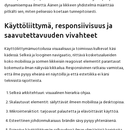
dynaamisempaa ilmettä. Äänen ja liikkeen yhdistelmä määrittää
pitkälti sen, miten pelisessio koetaan tunnepitoisesti.
Käyttöliittymä, responsiivisuus ja
saavutettavuuden vivahteet
Käyttöliittymämuotoilussa visuaalisuus ja toimivuus kulkevat käsi
kädessä. Selkeä ja looginen navigaatio, riittävä kosketusalueiden
koko mobiilissa ja sormen liikkeisiin reagoivat elementit parantavat
kokemusta ilman näkyvää kikkailua. Responsiivinen ratkaisu varmistaa,
että ilme pysyy eheänä eri näytöillä ja että estetiikka ei kärsi
teknisistä rajoitteista.
Selkeä arkkitehtuuri: visuaalinen hierarkia ohjaa.
Skalautuvat elementit: säilyttävät ilmeen mobiilissa ja desktopissa.
Mikrointeraktiot: tarjoavat palautetta ja elävöittävät käyttöä.
Esteettinen johdonmukaisuus: brändin sävy pysyy yhtenäisenä.