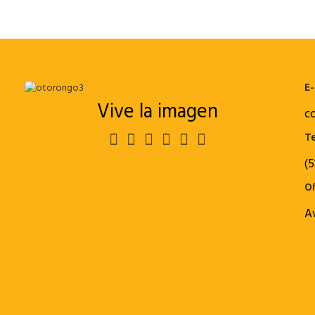
E-
Vive la imagen
c
Te
(5
Of
A