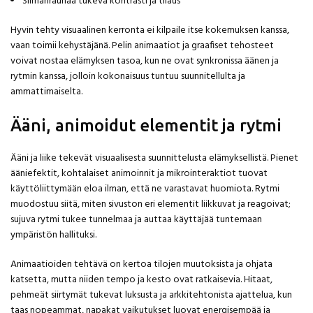
Silmänrauhaa tukeva kontrasti ja tilaus
Hyvin tehty visuaalinen kerronta ei kilpaile itse kokemuksen kanssa,
vaan toimii kehystäjänä. Pelin animaatiot ja graafiset tehosteet
voivat nostaa elämyksen tasoa, kun ne ovat synkronissa äänen ja
rytmin kanssa, jolloin kokonaisuus tuntuu suunnitellulta ja
ammattimaiselta.
Ääni, animoidut elementit ja rytmi
Ääni ja liike tekevät visuaalisesta suunnittelusta elämyksellistä. Pienet
ääniefektit, kohtalaiset animoinnit ja mikrointeraktiot tuovat
käyttöliittymään eloa ilman, että ne varastavat huomiota. Rytmi
muodostuu siitä, miten sivuston eri elementit liikkuvat ja reagoivat;
sujuva rytmi tukee tunnelmaa ja auttaa käyttäjää tuntemaan
ympäristön hallituksi.
Animaatioiden tehtävä on kertoa tilojen muutoksista ja ohjata
katsetta, mutta niiden tempo ja kesto ovat ratkaisevia. Hitaat,
pehmeät siirtymät tukevat luksusta ja arkkitehtonista ajattelua, kun
taas nopeammat, napakat vaikutukset luovat energisempää ja