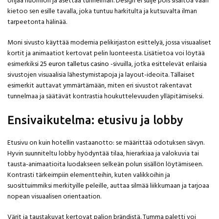
ohjaa huomion ja asettaa tunnelman. Design ei sulje pois sisältöä vaan
kietoo sen esille tavalla, joka tuntuu harkitulta ja kutsuvalta ilman
tarpeetonta hälinää.
Moni sivusto käyttää modernia pelikirjaston esittelyä, jossa visuaaliset
kortit ja animaatiot kertovat pelin luonteesta. Lisätietoa voi löytää
esimerkiksi
25 euron talletus casino
-sivuilla, jotka esittelevät erilaisia
sivustojen visuaalisia lähestymistapoja ja layout-ideoita. Tällaiset
esimerkit auttavat ymmärtämään, miten eri sivustot rakentavat
tunnelmaa ja säätävät kontrastia houkuttelevuuden ylläpitämiseksi.
Ensivaikutelma: etusivu ja lobby
Etusivu on kuin hotellin vastaanotto: se määrittää odotuksen sävyn.
Hyvin suunniteltu lobby hyödyntää tilaa, hierarkiaa ja valokuvia tai
tausta-animaatioita luodakseen selkeän polun sisällön löytämiseen.
Kontrasti tärkeimpiin elementteihin, kuten valikkoihin ja
suosittuimmiksi merkityille peleille, auttaa silmää liikkumaan ja tarjoaa
nopean visuaalisen orientaation.
Värit ja taustakuvat kertovat paljon brändistä. Tumma paletti voi