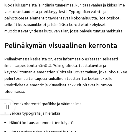
luoda luksusmaista ja intiimiä tunnelmaa, kun taas vaalea ja kirkas ilme
viestii raikkaudesta ja leikkisyydestä. Typografian valinta ja
painotuoreet elementit täydentävät kokonaisuutta; isot otsikot,
selkeät kutsupainikkeet ja hämärästi korostetut kehykset
muodostavat yhdessä kutsuvan tilan, jossa palvelu tuntuu harkitulta.
Pelinäkymän visuaalinen kerronta
Pelinäkymässä keskeistä on, että informaatio esitetään selkeästi
ilman tarpeetonta häiriötä. Pelin grafiikka, taustakuvitus ja
käyttöliittymän elementtien sijoittelu luovat tarinan, joka joko tukee
pelin teemaa tai tarjoaa rauhallisen taustan itse kokemukselle.
Reaktiiviset elementit ja visuaaliset ankkurit pitävät huomion
oleellisessa.
Teemakoherentti grafiikka ja värimaailma
Selkeä typografia ja hierarkia
Häiriötön taustaelementtien käyttö