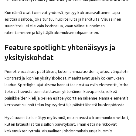
Painotus käyttöliittymän selkeydessä ilman ylimääräisiä koristeita.
Kun nämä osat toimivat yhdessä, syntyy kokonaisvaltainen tapa
esittää sisältöä, joka tuntuu huolitellulta ja harkitulta. Visuaalinen
suunnittelu ei ole vain koristelua, vaan väline tunnelman
rakentamiseen ja käyttäjäkokemuksen ohjaamiseen.
Feature spotlight: yhtenäisyys ja
yksityiskohdat
Pienet visuaaliset päätökset, kuten animaatioiden ajoitus, väripaletin
kontrasti ja ikonien yksityiskohdat, määrittävät usein kokemuksen
laadun. Spotlight-ajatuksena kannattaa nostaa esiin elementit, jotka
tekevät sivusta tunnistettavan: yhtenäinen kuvapankki, selkeä
painikkeiden kieli ja pelien esittelykorttien rakenne. Nämä elementit
kertovat suunnittelun kypsyydestä ja päivittäisestä huolenpidosta.
Hyvä suunnittelu näkyy myös siinä, miten sivusto kommunikoi hetket,
kuten lataustilat tai sisällön päivitykset, ilman että ne rikkovat
kokemuksen rytmiä. Visuaalinen johdonmukaisuus ja huomio