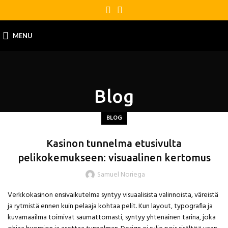
MENU
Blog
BLOG
Kasinon tunnelma etusivulta
pelikokemukseen: visuaalinen kertomus
Samuel Noriega
Verkkokasinon ensivaikutelma syntyy visuaalisista valinnoista, väreistä
ja rytmistä ennen kuin pelaaja kohtaa pelit. Kun layout, typografia ja
kuvamaailma toimivat saumattomasti, syntyy yhtenäinen tarina, joka