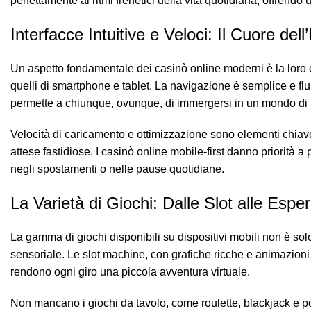
perfettamente ai ritmi frenetici della vita quotidiana, offren
Interfacce Intuitive e Veloci: Il Cuore del
Un aspetto fondamentale dei casinò online moderni è la loro ca
quelli di smartphone e tablet. La navigazione è semplice e fl
permette a chiunque, ovunque, di immergersi in un mondo di in
Velocità di caricamento e ottimizzazione sono elementi chia
attese fastidiose. I casinò online mobile-first danno priorità
negli spostamenti o nelle pause quotidiane.
La Varietà di Giochi: Dalle Slot alle Esper
La gamma di giochi disponibili su dispositivi mobili non è sol
sensoriale. Le slot machine, con grafiche ricche e animazioni f
rendono ogni giro una piccola avventura virtuale.
Non mancano i giochi da tavolo, come roulette, blackjack e po