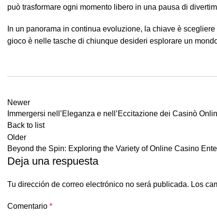
può trasformare ogni momento libero in una pausa di divertime
In un panorama in continua evoluzione, la chiave è scegliere p
gioco è nelle tasche di chiunque desideri esplorare un mond
Newer
Immergersi nell’Eleganza e nell’Eccitazione dei Casinò Onli
Back to list
Older
Beyond the Spin: Exploring the Variety of Online Casino Ent
Deja una respuesta
Tu dirección de correo electrónico no será publicada.
Los cam
Comentario
*