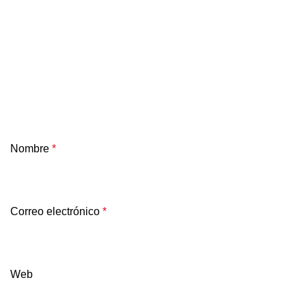
Nombre
*
Correo electrónico
*
Web