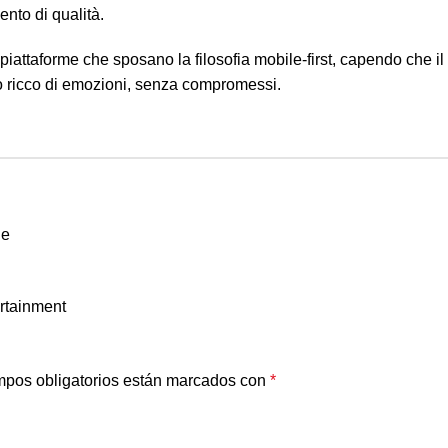
nto di qualità.
iattaforme che sposano la filosofia mobile-first, capendo che il 
o ricco di emozioni, senza compromessi.
ne
ertainment
pos obligatorios están marcados con
*