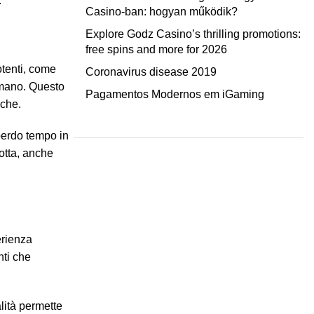
.
Casino-ban: hogyan működik?
Explore Godz Casino’s thrilling promotions:
free spins and more for 2026
otenti, come
Coronavirus disease 2019
a mano. Questo
Pagamentos Modernos em iGaming
iche.
perdo tempo in
rotta, anche
erienza
nti che
lità permette