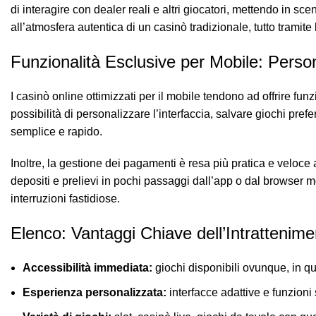
di interagire con dealer reali e altri giocatori, mettendo in s
all’atmosfera autentica di un casinò tradizionale, tutto trami
Funzionalità Esclusive per Mobile: Pers
I casinò online ottimizzati per il mobile tendono ad offrire fun
possibilità di personalizzare l’interfaccia, salvare giochi prefer
semplice e rapido.
Inoltre, la gestione dei pagamenti è resa più pratica e veloce 
depositi e prelievi in pochi passaggi dall’app o dal browser m
interruzioni fastidiose.
Elenco: Vantaggi Chiave dell’Intrattenime
Accessibilità immediata:
giochi disponibili ovunque, in 
Esperienza personalizzata:
interfacce adattive e funzioni