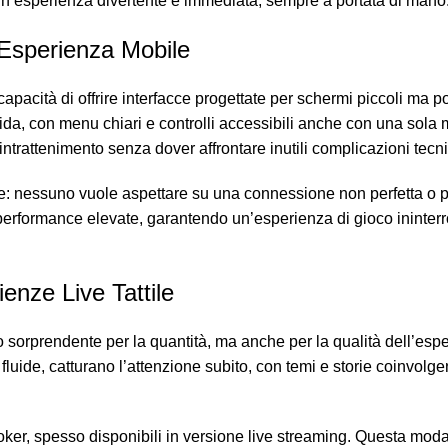
do un’esperienza divertente e immediata, sempre a portata di mano
l’Esperienza Mobile
pacità di offrire interfacce progettate per schermi piccoli ma p
uida, con menu chiari e controlli accessibili anche con una sol
trattenimento senza dover affrontare inutili complicazioni tecn
ve: nessuno vuole aspettare su una connessione non perfetta o 
 a performance elevate, garantendo un’esperienza di gioco ininter
ienze Live Tattile
o sorprendente per la quantità, ma anche per la qualità dell’esp
luide, catturano l’attenzione subito, con temi e storie coinvolge
ker, spesso disponibili in versione live streaming. Questa moda