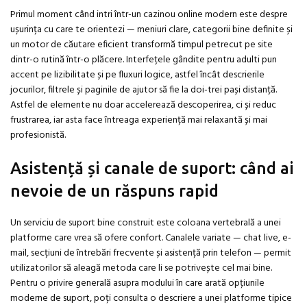
Primul moment când intri într-un cazinou online modern este despre
ușurința cu care te orientezi — meniuri clare, categorii bine definite și
un motor de căutare eficient transformă timpul petrecut pe site
dintr-o rutină într-o plăcere. Interfețele gândite pentru adulti pun
accent pe lizibilitate și pe fluxuri logice, astfel încât descrierile
jocurilor, filtrele și paginile de ajutor să fie la doi-trei pași distanță.
Astfel de elemente nu doar accelerează descoperirea, ci și reduc
frustrarea, iar asta face întreaga experiență mai relaxantă și mai
profesionistă.
Asistență și canale de suport: când ai
nevoie de un răspuns rapid
Un serviciu de suport bine construit este coloana vertebrală a unei
platforme care vrea să ofere confort. Canalele variate — chat live, e-
mail, secțiuni de întrebări frecvente și asistență prin telefon — permit
utilizatorilor să aleagă metoda care li se potrivește cel mai bine.
Pentru o privire generală asupra modului în care arată opțiunile
moderne de suport, poți consulta o descriere a unei platforme tipice