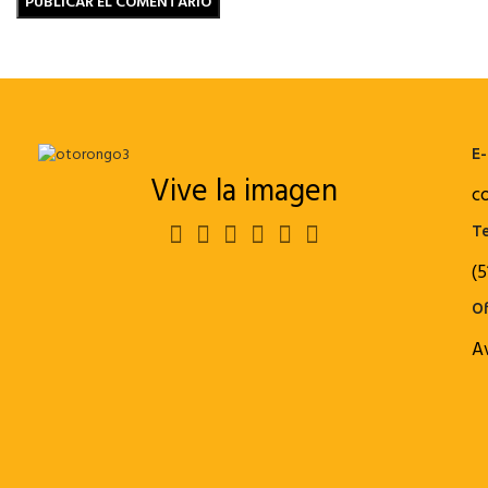
E-
Vive la imagen
c
Te
(5
Of
A