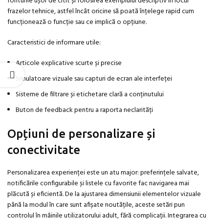
fonturile ușor de citit și folosirea exemplului descriptiv în locul
frazelor tehnice, astfel încât oricine să poată înțelege rapid cum
funcționează o funcție sau ce implică o opțiune.
Caracteristici de informare utile:
Articole explicative scurte și precise
Simulatoare vizuale sau capturi de ecran ale interfeței
Sisteme de filtrare și etichetare clară a conținutului
Buton de feedback pentru a raporta neclarități
Opțiuni de personalizare și
conectivitate
Personalizarea experienței este un atu major: preferințele salvate,
notificările configurabile și listele cu favorite fac navigarea mai
plăcută și eficientă. De la ajustarea dimensiunii elementelor vizuale
până la modul în care sunt afișate noutățile, aceste setări pun
controlul în mâinile utilizatorului adult, fără complicații. Integrarea cu