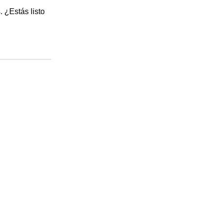
 ¿Estás listo