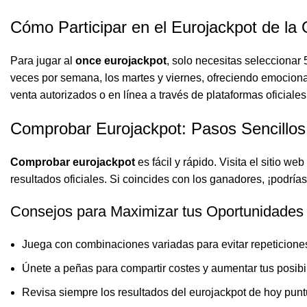
Cómo Participar en el Eurojackpot de l
Para jugar al
once eurojackpot
, solo necesitas seleccionar 
veces por semana, los martes y viernes, ofreciendo emociona
venta autorizados o en línea a través de plataformas oficiales
Comprobar Eurojackpot: Pasos Sencillos
Comprobar eurojackpot
es fácil y rápido. Visita el sitio w
resultados oficiales. Si coincides con los ganadores, ¡podría
Consejos para Maximizar tus Oportunidades
Juega con combinaciones variadas para evitar repeticion
Únete a peñas para compartir costes y aumentar tus posibi
Revisa siempre los resultados del
eurojackpot de hoy
punt