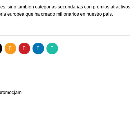
es, sino también categorías secundarias con premios atractivos.
ería europea que ha creado millonarios en nuestro país.
promocjami