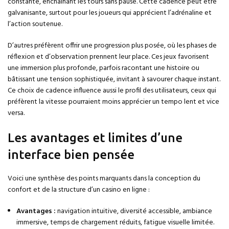
constante, enchainant les tours sans pause. Cette cadence peut être
galvanisante, surtout pour les joueurs qui apprécient l’adrénaline et
l’action soutenue.
D’autres préfèrent offrir une progression plus posée, où les phases de
réflexion et d’observation prennent leur place. Ces jeux favorisent
une immersion plus profonde, parfois racontant une histoire ou
bâtissant une tension sophistiquée, invitant à savourer chaque instant.
Ce choix de cadence influence aussi le profil des utilisateurs, ceux qui
préfèrent la vitesse pourraient moins apprécier un tempo lent et vice
versa.
Les avantages et limites d’une
interface bien pensée
Voici une synthèse des points marquants dans la conception du
confort et de la structure d’un casino en ligne :
Avantages :
navigation intuitive, diversité accessible, ambiance
immersive, temps de chargement réduits, fatigue visuelle limitée.