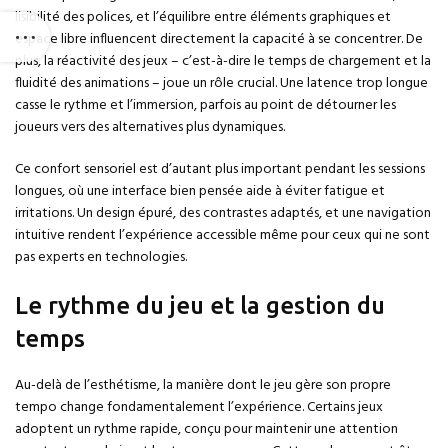
lisibilité des polices, et l’équilibre entre éléments graphiques et
espace libre influencent directement la capacité à se concentrer. De
plus, la réactivité des jeux – c’est-à-dire le temps de chargement et la
fluidité des animations – joue un rôle crucial. Une latence trop longue
casse le rythme et l’immersion, parfois au point de détourner les
joueurs vers des alternatives plus dynamiques.
Ce confort sensoriel est d’autant plus important pendant les sessions
longues, où une interface bien pensée aide à éviter fatigue et
irritations. Un design épuré, des contrastes adaptés, et une navigation
intuitive rendent l’expérience accessible même pour ceux qui ne sont
pas experts en technologies.
Le rythme du jeu et la gestion du
temps
Au-delà de l’esthétisme, la manière dont le jeu gère son propre
tempo change fondamentalement l’expérience. Certains jeux
adoptent un rythme rapide, conçu pour maintenir une attention