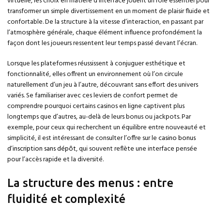
virtuelle, les choix en matière d’interface jouent un rôle essentiel pour
transformer un simple divertissement en un moment de plaisir fluide et
confortable. De la structure à la vitesse d’interaction, en passant par
l’atmosphère générale, chaque élément influence profondément la
façon dont les joueurs ressentent leur temps passé devant l’écran.
Lorsque les plateformes réussissent à conjuguer esthétique et
fonctionnalité, elles offrent un environnement où l’on circule
naturellement d’un jeu à l’autre, découvrant sans effort des univers
variés. Se familiariser avec ces leviers de confort permet de
comprendre pourquoi certains casinos en ligne captivent plus
longtemps que d’autres, au-delà de leurs bonus ou jackpots. Par
exemple, pour ceux qui recherchent un équilibre entre nouveauté et
simplicité, il est intéressant de consulter l’offre sur le
casino bonus
d’inscription sans dépôt
, qui souvent reflète une interface pensée
pour l’accès rapide et la diversité.
La structure des menus : entre
fluidité et complexité