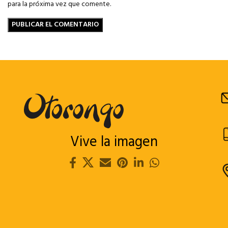
para la próxima vez que comente.
Vive la imagen