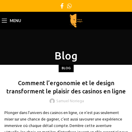
MENU
Blog
BLOG
Comment l’ergonomie et le design
transforment le plaisir des casinos en ligne
Samuel Noriega
Plonger dans l’univers des casinos en ligne, ce n’est pas seulement
miser sur une chance de gagner, c’est aussi savourer une expérience
immersive où chaque détail compte. Derrière cette aventure