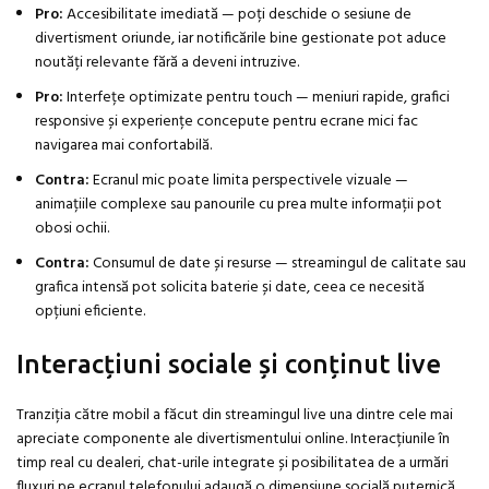
Pro:
Accesibilitate imediată — poți deschide o sesiune de
divertisment oriunde, iar notificările bine gestionate pot aduce
noutăți relevante fără a deveni intruzive.
Pro:
Interfețe optimizate pentru touch — meniuri rapide, grafici
responsive și experiențe concepute pentru ecrane mici fac
navigarea mai confortabilă.
Contra:
Ecranul mic poate limita perspectivele vizuale —
animațiile complexe sau panourile cu prea multe informații pot
obosi ochii.
Contra:
Consumul de date și resurse — streamingul de calitate sau
grafica intensă pot solicita baterie și date, ceea ce necesită
opțiuni eficiente.
Interacțiuni sociale și conținut live
Tranziția către mobil a făcut din streamingul live una dintre cele mai
apreciate componente ale divertismentului online. Interacțiunile în
timp real cu dealeri, chat-urile integrate și posibilitatea de a urmări
fluxuri pe ecranul telefonului adaugă o dimensiune socială puternică.