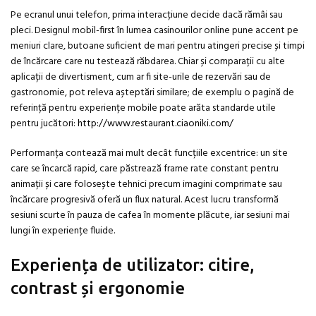
Pe ecranul unui telefon, prima interacțiune decide dacă rămâi sau
pleci. Designul mobil-first în lumea casinourilor online pune accent pe
meniuri clare, butoane suficient de mari pentru atingeri precise și timpi
de încărcare care nu testează răbdarea. Chiar și comparații cu alte
aplicații de divertisment, cum ar fi site-urile de rezervări sau de
gastronomie, pot releva așteptări similare; de exemplu o pagină de
referință pentru experiențe mobile poate arăta standarde utile
pentru jucători:
http://www.restaurant.ciaoniki.com/
Performanța contează mai mult decât funcțiile excentrice: un site
care se încarcă rapid, care păstrează frame rate constant pentru
animații și care folosește tehnici precum imagini comprimate sau
încărcare progresivă oferă un flux natural. Acest lucru transformă
sesiuni scurte în pauza de cafea în momente plăcute, iar sesiuni mai
lungi în experiențe fluide.
Experiența de utilizator: citire,
contrast și ergonomie