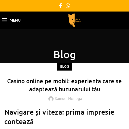
MENU
Blog
BLOG
Casino online pe mobil: experiența care se
adaptează buzunarului tău
Samuel Noriega
Navigare și viteza: prima impresie
contează