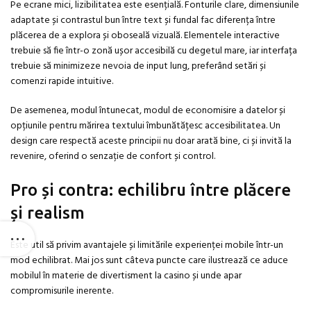
Pe ecrane mici, lizibilitatea este esențială. Fonturile clare, dimensiunile
adaptate și contrastul bun între text și fundal fac diferența între
plăcerea de a explora și oboseală vizuală. Elementele interactive
trebuie să fie într-o zonă ușor accesibilă cu degetul mare, iar interfața
trebuie să minimizeze nevoia de input lung, preferând setări și
comenzi rapide intuitive.
De asemenea, modul întunecat, modul de economisire a datelor și
opțiunile pentru mărirea textului îmbunătățesc accesibilitatea. Un
design care respectă aceste principii nu doar arată bine, ci și invită la
revenire, oferind o senzație de confort și control.
Pro și contra: echilibru între plăcere
și realism
Este util să privim avantajele și limitările experienței mobile într-un
mod echilibrat. Mai jos sunt câteva puncte care ilustrează ce aduce
mobilul în materie de divertisment la casino și unde apar
compromisurile inerente.