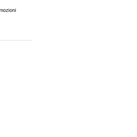
omozioni