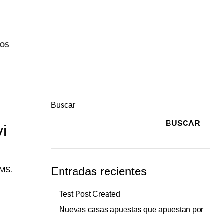
NOS
Buscar
BUSCAR
i
Entradas recientes
AMS.
Test Post Created
Nuevas casas apuestas que apuestan por