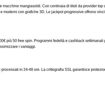
le macchine mangiasoldi. Con centinaia di titoli da provider top
e moderni con grafiche 3D. Le jackpot progressive offrono vincit
00€ più 50 free spin. Programmi fedeltà e cashback settimanali
assimizzare i vantaggi.
i processati in 24-48 ore. La crittografia SSL garantisce protezio