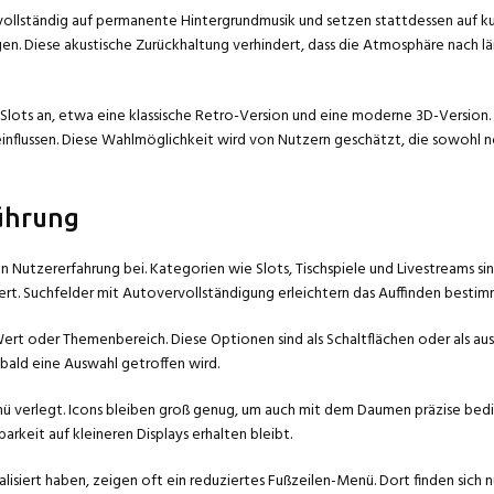
n vollständig auf permanente Hintergrundmusik und setzen stattdessen auf ku
. Diese akustische Zurückhaltung verhindert, dass die Atmosphäre nach l
 Slots an, etwa eine klassische Retro-Version und eine moderne 3D-Version. 
flussen. Diese Wahlmöglichkeit wird von Nutzern geschätzt, die sowohl n
ührung
n Nutzererfahrung bei. Kategorien wie Slots, Tischspiele und Livestreams sin
iert. Suchfelder mit Autovervollständigung erleichtern das Auffinden bestimm
Wert oder Themenbereich. Diese Optionen sind als Schaltflächen oder als au
obald eine Auswahl getroffen wird.
nü verlegt. Icons bleiben groß genug, um auch mit dem Daumen präzise bed
arkeit auf kleineren Displays erhalten bleibt.
alisiert haben, zeigen oft ein reduziertes Fußzeilen-Menü. Dort finden sich n