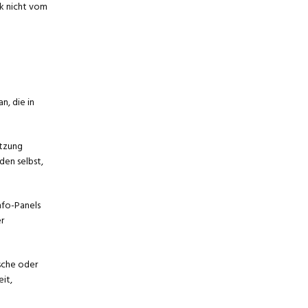
ck nicht vom
n, die in
itzung
den selbst,
nfo-Panels
er
usche oder
eit,