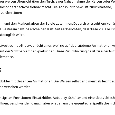
iner weiten Übersicht über den Tisch, einer Nahaufnahme der Karten oder W
f besonders nachvollziehbar macht. Die Tonspur ist bewusst zurückhaltend, 
 zu übertönen.
orm und den Markenfarben der Spiele zusammen. Dadurch entsteht ein kohä
vestream nahtlos erscheinen lässt. Nutzer berichten, dass diese visuelle Ko
fdringlich wirkt.
Livestreams oft etwas nüchterner, weil sie auf übertriebene Animationen v
auf der Sichtbarkeit der Spielrunden. Diese Zurückhaltung passt zu einer Nu
Elemente.
s
ilder mit dezenten Animationen. Die Walzen selbst sind meist als leicht 
xen versehen werden.
chtigsten Funktionen: Einsatzhöhe, Autoplay-Schalter und eine übersichtlic
öffnen, verschwinden danach aber wieder, um die eigentliche Spielfläche nic