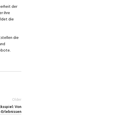
herheit der
r ihre
ldet die
stellen die
 und
ebote.
Older
ksspiel: Von
-Erlebnissen