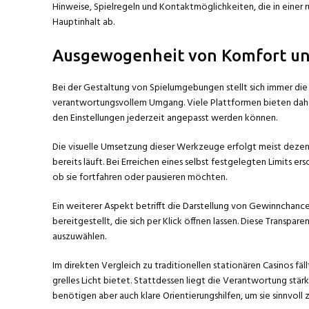
Hinweise, Spielregeln und Kontaktmöglichkeiten, die in einer 
Hauptinhalt ab.
Ausgewogenheit von Komfort u
Bei der Gestaltung von Spielumgebungen stellt sich immer d
verantwortungsvollem Umgang. Viele Plattformen bieten daher
den Einstellungen jederzeit angepasst werden können.
Die visuelle Umsetzung dieser Werkzeuge erfolgt meist dezent.
bereits läuft. Bei Erreichen eines selbst festgelegten Limits er
ob sie fortfahren oder pausieren möchten.
Ein weiterer Aspekt betrifft die Darstellung von Gewinnchance
bereitgestellt, die sich per Klick öffnen lassen. Diese Transpar
auszuwählen.
Im direkten Vergleich zu traditionellen stationären Casinos fä
grelles Licht bietet. Stattdessen liegt die Verantwortung stärk
benötigen aber auch klare Orientierungshilfen, um sie sinnvoll 