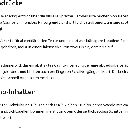
ndrücke
o wagering erfolgt über die visuelle Sprache. Farbverläufe reichen von tief
asinos erinnern. Die Hintergründe sind oft leicht strukturiert, um eine subt
t.
Variante für alle erklärenden Texte und eine etwas kräftigere Headline-Schri
gehalten, meist in einer Linienstärke von zwei Pixeln, damit sie auf
tes Bannerbild, das ein abstraktes Casino-Interieur oder eine abgedunkelte Sp
ngeordnet und bleiben auch bei längeren Scrollvorgängen fixiert. Dadurch 
 sich schnell orientieren möchten.
no-Inhalten
ten Lichtführung. Die Dealer sitzen in kleinen Studios, deren Wände mit w
nd. Lichtquellen kommen meist von oben oder seitlich, sodass Schatten ni
t wirkt.