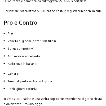
La sicurezza è garantita da crittografia SSL e RNG certificati.
Per iniziare, visita
https://888-casino.co.it/
e registrati in pochi minuti.
Pro e Contro
Pro
:
Varietà di giochi (oltre 1000 titoli)
Bonus competitivi
App mobile eccellente
Assistenza in italiano
Contro
:
Tempi di prelievo fino a 3 giorni
Pochi giochi esclusivi
In sintesi, 888casino è una scelta top per un’esperienza di gioco sicura
e divertente. Provalo oggi!