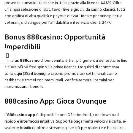
presenza consolidata anche in Italia grazie alla licenza AAMS. Offre
un’ampia selezione di slot, tavoli live e giochi da casinò classici, tutti
con grafica di alta qualità e payout elevati. Ideale per principianti e
veterani, si distingue per l’affidabilità e il servizio clienti 24/7.
Bonus 888casino: Opportunità
Imperdibili
Il
bonus 888casino
di benvenuto è tra i più generosi del settore: fino
a 500€ più 50 free spin sulla prima ricarica. I requisiti di scommessa
sono equi (35x il bonus), e ci sono promozioni settimanali come
cashback e tornei con premi reali. Verifica sempre i termini per
massimizzare i benefici.
888casino App: Gioca Ovunque
L’
888casino app
è disponibile per iOS e Android, con download
rapido e interfaccia intuitiva. Supporta pagamenti veloci via carta, e-
wallet e bonifico, oltre a streaming live HD per roulette e blackjack.