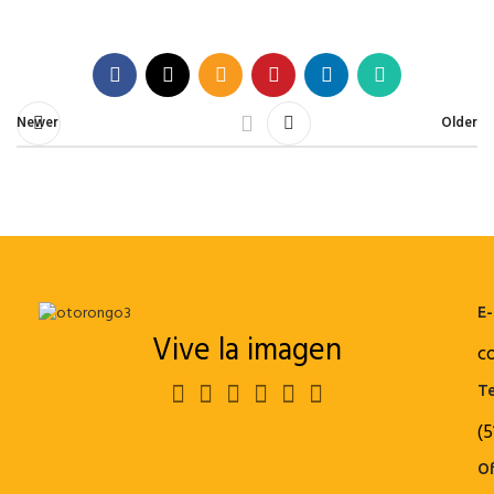
Newer
Older
E-
Vive la imagen
c
Te
(5
Of